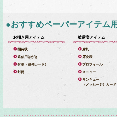
●おすすめペーパーアイテム
お招き用アイテム
披露宴アイテム
招待状
席札
返信用はがき
席次表
付箋（追伸カード）
プロフィール
封筒
メニュー
サンキュー
（メッセージ）カード